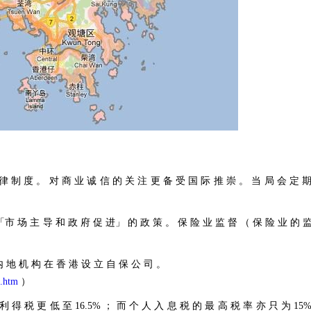
 律 制 度 。 对 商 业 诚 信 的 关 注 更 备 受 国 际 推 崇 。 当 局 会 定 
 「市 场 主 导 和 政 府 促 进」 的 政 策 。 保 险 业 监 督 （ 保 险 业 的 
 内 地 机 构 在 香 港 设 立 自 保 公 司 。
1.htm
）
利 得 税 更 低 至 16.5% ； 而 个 人 入 息 税 的 最 高 税 率 亦 只 为 15