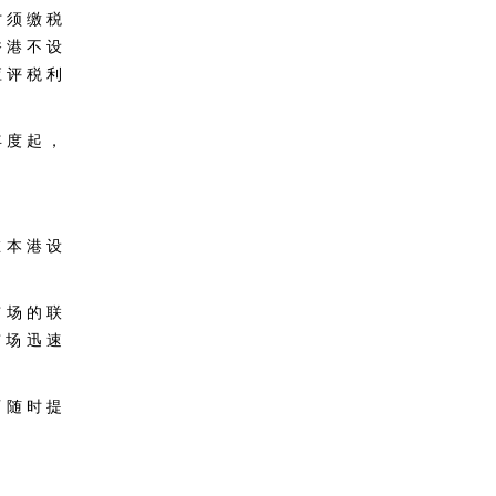
才 须 缴 税
香 港 不 设
应 评 税 利
年 度 起 ，
在 本 港 设
市 场 的 联
市 场 迅 速
可 随 时 提