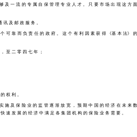
 够 及 一 流 的 专 属 自 保 管 理 专 业 人 才 。 只 要 市 场 出 现 这 方 
通 讯 及 邮 政 服 务 。
一 个 可 靠 而 负 责 任 的 政 府 。 这 个 有 利 因 素 获 得 《基 本 法》 
 ， 至 二 零 四 七 年 ；
 的 权 利 。
 实 施 及 保 险 业 的 监 管 逐 渐 放 宽 ， 预 期 中 国 的 经 济 在 未 来 
 快 速 发 展 的 经 济 中 满 足 各 集 团 机 构 的 保 险 业 务 需 要 。