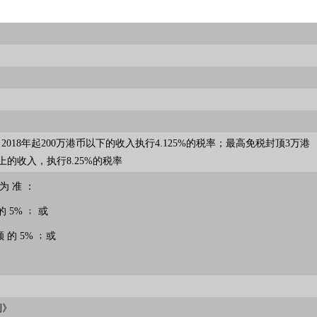
,自2018年起200万港币以下的收入执行4.125%的税率；最高免税封顶3万港
上的收入，执行8.25%的税率
 为 准 ：
 的 5% ﹔ 或
额 的 5% ﹔或
例》