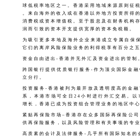
球 低 税 率 地 区 之 一 。 香 港 采 用 地 域 来 源 原 则 征 税
。 来 自 海 外 的 收 入 或 在 香 港 以 外 地 方 投 资 所 得 的
消 费 税 或 资 本 增 值 税 。 至 于 股 息 及 在 财 务 机 构 存
润 而 引 致 的 资 本 开 支 提 供 宽 厚 的 资 本 免 税 额 。
为 吸 引 更 多 本 地 及 海 外 企 业 来 港 成 立 专 属 自 保 保 
它 们 的 离 岸 风 险 保 险 业 务 的 利 得 税 享 有 百 分 之 五
资 金 自 由 进 出
- 香 港 并 无 外 汇 及 资 金 进 出 的 管 制 
跨 国 银 行 提 供 优 质 银 行 服 务
- 作 为 顶 尖 国 际 金 融
立 分 行 。
投 资 服 务
- 香 港 被 列 为 最 开 放 及 透 明 度 高 的 金 融
系 ， 本 港 市 场 可 全 日 2 4 小 时 进 行 外 汇 交 易 。 以
增 长 ， 香 港 已 成 为 投 资 组 合 管 理 业 务 的 地 区 中 心
紧 贴 再 保 险 市 场
– 香 港 存 在 众 多 国 际 再 保 险 公 司
供 再 保 险 服 务 ， 以 及 风 险 管 理 和 有 关 事 项 的 专 业
高 质 素 的 会 计 及 法 律 服 务
- 几 乎 所 有 国 际 知 名 的 