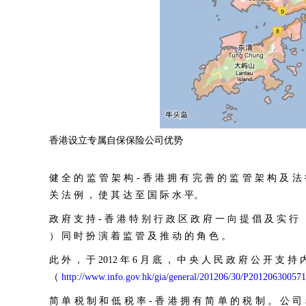
香港设立专属自保保险公司优势
健 全 的 监 管 架 构
- 香 港 拥 有 完 善 的 监 管 架 构 及 法
关 法 例 ， 使 其 达 至 国 际 水 平。
政 府 支 持
- 香 港 特 别 行 政 区 政 府 一 向 提 倡 及 实 行
） 同 时 扮 演 着 监 管 及 推 动 的 角 色 。
此 外 ， 于 2012 年 6 月 底 ， 中 央 人 民 政 府 公 开 支 持
（
http://www.info.gov.hk/gia/general/201206/30/P20120630057
简 单 税 制 和 低 税 率
- 香 港 拥 有 简 单 的 税 制 。 公 司 