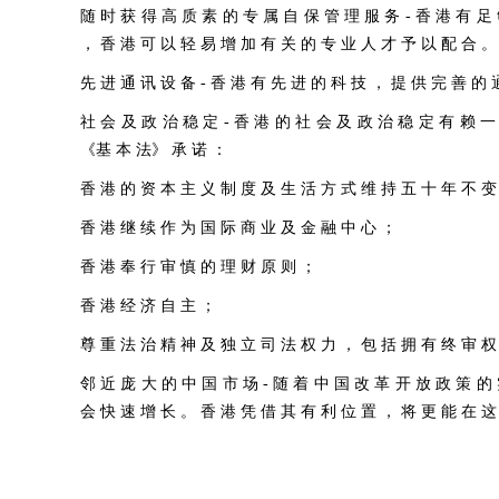
随 时 获 得 高 质 素 的 专 属 自 保 管 理 服 务
- 香 港 有 足
， 香 港 可 以 轻 易 增 加 有 关 的 专 业 人 才 予 以 配 合 。
先 进 通 讯 设 备
- 香 港 有 先 进 的 科 技 ， 提 供 完 善 的 
社 会 及 政 治 稳 定
- 香 港 的 社 会 及 政 治 稳 定 有 赖 
《基 本 法》 承 诺 ：
香 港 的 资 本 主 义 制 度 及 生 活 方 式 维 持 五 十 年 不 变
香 港 继 续 作 为 国 际 商 业 及 金 融 中 心 ；
香 港 奉 行 审 慎 的 理 财 原 则 ；
香 港 经 济 自 主 ；
尊 重 法 治 精 神 及 独 立 司 法 权 力 ， 包 括 拥 有 终 审 权
邻 近 庞 大 的 中 国 市 场
- 随 着 中 国 改 革 开 放 政 策 的
会 快 速 增 长 。 香 港 凭 借 其 有 利 位 置 ， 将 更 能 在 这