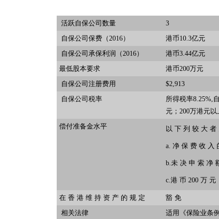
活跃自保公司数量
3
自保公司保费（2016）
港币10.3亿元
自保公司承保利润（2016）
港币3.44亿元
最低股本要求
港币200万元
自保公司注册费用
$2,913
自保公司税率
所得税率8.25%
元；200万港元以
偿付准备金水平
以 下 列 较 大 者
a. 净 保 费 收 入
b.未 决 申 索 净 
c.港 币 200 万 元
在 香 港 维 持 资 产 的 规 定
豁 免
相关法律
适用《保险业条