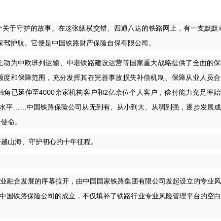
关于守护的故事。在这张纵横交错、四通八达的铁路网上，有一支默默奉
保驾护航。它便是中国铁路财产保险自保有限公司。
动为中欧班列运输、中老铁路建设运营等国家重大战略提供了全面的保
额度和保障范围，充分发挥其在完善事故损失补偿机制、保障从业人员合
角已延伸至4000余家机构客户和2亿余位个人客户，偿付能力充足率
进水平……中国铁路保险公司从无到有、从小到大、从弱到强，逐步发展
台使命。
越山海、守护初心的十年征程。
行业融合发展的序幕拉开，由中国国家铁路集团有限公司发起设立的专业
，中国铁路保险公司的成立，不仅填补了铁路行业专业风险管理平台的空