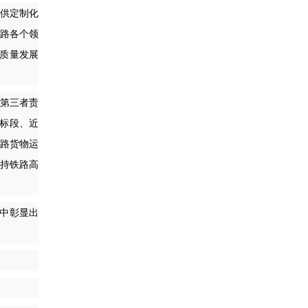
供定制化
铁路各个领
质量发展
人第三者责
个标段、近
铁路货物运
支持铁路高
中彰显出