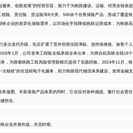
服务、创新发展”的经营宗旨，致力于为铁路建设、运输、经营全链条提
程险、责任险、货运险等8大类、500余个在售保险产品，形成了覆盖
国铁企业的差异化保险需求，以市场化手段降低铁路运营成本，为铁路高
进行多次迭代升级，先后扩展了意外伤害住院津贴、急性病身故、旅客个
016年1月，公司首单工程险全线承保业务出单，为商合杭高铁全线18
险服务，为探索铁路工程风险管理新模式提供了实践经验。2024年11月，
一次核收”的全流程电子化服务，助力铁路现代物流体系建设，发挥金融
务版图、丰富保险产品体系的同时，它在应对各种挑战、履行社会责任
关键所在。
铁企业并肩作战，共克时艰。