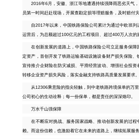
2016年6月，安徽、浙江等地遭遇持续强降雨恶劣天气
员第一时间赶赴现场，开展查勘定损等理赔服务，及时赔付灾
自2017年以来，中国铁路保险公司累计为通过中欧班列运
运营后，为总额超过100亿元的工程项目、超过400万人次
在创新发展的道路上，中国铁路保险公司立足服务保障国
定资产，首创开发了铁路运输基础设施设备财产损失保险、
宣传推介企财险在防灾减损、平滑经营波动、增强社会投资
转移企业资产损失风险，落实金融支持铁路高质量发展要求
从12306乘意险的指尖轻触，到中老铁路跨境保单的万里跋
公司初心的生动诠释；每一份保单，都是责任的深深烙印。
万水千山强保障
在不断应对挑战、服务国家战略、推动创新发展的过程中
赖。而这份信赖，也激励着它在未来的道路上，继续拓展服