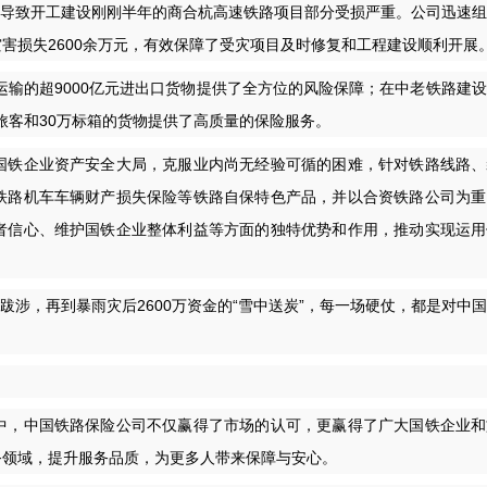
，导致开工建设刚刚半年的商合杭高速铁路项目部分受损严重。公司迅速
害损失2600余万元，有效保障了受灾项目及时修复和工程建设顺利开展
输的超9000亿元进出口货物提供了全方位的风险保障；在中老铁路建
的旅客和30万标箱的货物提供了高质量的保险服务。
铁企业资产安全大局，克服业内尚无经验可循的困难，针对铁路线路、
铁路机车车辆财产损失保险等铁路自保特色产品，并以合资铁路公司为重
者信心、维护国铁企业整体利益等方面的独特优势和作用，推动实现运用
。
涉，再到暴雨灾后2600万资金的“雪中送炭”，每一场硬仗，都是对中
，中国铁路保险公司不仅赢得了市场的认可，更赢得了广大国铁企业和
务领域，提升服务品质，为更多人带来保障与安心。