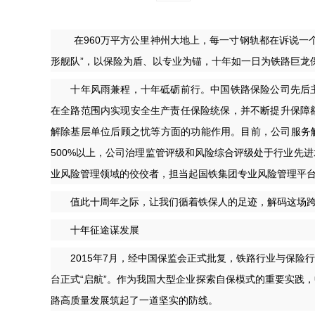
在960万平方公里神州大地上，每一寸钢轨都在诉说一个
形舰队”，以保险为盾、以专业为锚，十年如一日为铁路巨龙
十年风雨兼程，十年砥砺前行。中国铁路保险公司先后主
在全路范围内实现安全生产责任保险统保，并不断提升保障
解除基层单位后顾之忧等方面的功能作用。目前，公司服务触
500%以上，公司治理监管评级和风险综合评级处于行业先
业风险管理领域的佼佼者，担当起国铁集团专业风险管理平
值此十周年之际，让我们循着铁保人的足迹，解码这场跨
十年征途谋发展
2015年7月，经中国保监会正式批复，铁路行业与保险
台正式“启航”。作为我国大型企业探索自保模式的重要实践
路高质量发展筑起了一道坚实的防线。